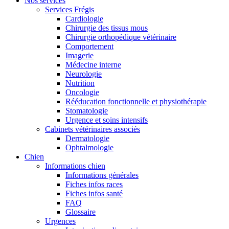
Nos services
Services Frégis
Cardiologie
Chirurgie des tissus mous
Chirurgie orthopédique vétérinaire
Comportement
Imagerie
Médecine interne
Neurologie
Nutrition
Oncologie
Rééducation fonctionnelle et physiothérapie
Stomatologie
Urgence et soins intensifs
Cabinets vétérinaires associés
Dermatologie
Ophtalmologie
Chien
Informations chien
Informations générales
Fiches infos races
Fiches infos santé
FAQ
Glossaire
Urgences