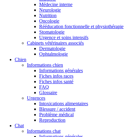
Médecine interne
Neurologie
Nutrition
Oncologie
Rééducation fonctionnelle et physiothérapie
Stomatologie
Urgence et soins intensifs
Cabinets vétérinaires associés
Dermatologie
Ophtalmologie
Chien
Informations chien
Informations générales
Fiches infos races
Fiches infos santé
FAQ
Glossaire
Urgences
Intoxications alimentaires
Blessure / accident
Problème médical
Reproduction
Chat
Informations chat
Informations générales