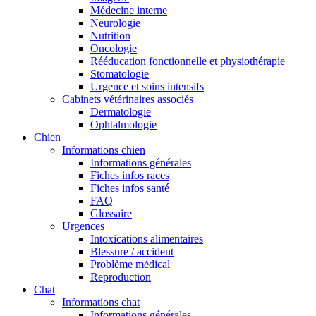
Médecine interne
Neurologie
Nutrition
Oncologie
Rééducation fonctionnelle et physiothérapie
Stomatologie
Urgence et soins intensifs
Cabinets vétérinaires associés
Dermatologie
Ophtalmologie
Chien
Informations chien
Informations générales
Fiches infos races
Fiches infos santé
FAQ
Glossaire
Urgences
Intoxications alimentaires
Blessure / accident
Problème médical
Reproduction
Chat
Informations chat
Informations générales