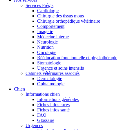
Nos services
Services Frégis
Cardiologie
Chirurgie des tissus mous
Chirurgie orthopédique vétérinaire
Comportement
Imagerie
Médecine interne
Neurologie
Nutrition
Oncologie
Rééducation fonctionnelle et physiothérapie
Stomatologie
Urgence et soins intensifs
Cabinets vétérinaires associés
Dermatologie
Ophtalmologie
Chien
Informations chien
Informations générales
Fiches infos races
Fiches infos santé
FAQ
Glossaire
Urgences