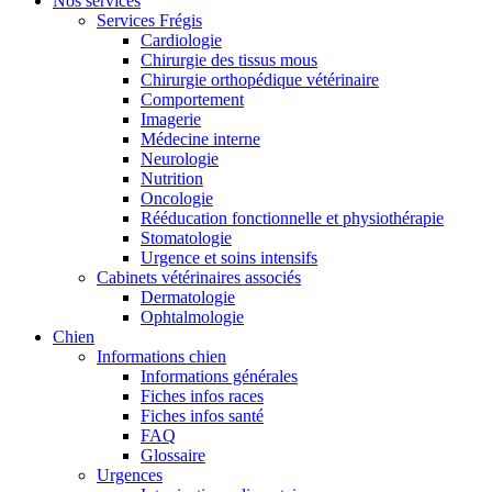
Nos services
Services Frégis
Cardiologie
Chirurgie des tissus mous
Chirurgie orthopédique vétérinaire
Comportement
Imagerie
Médecine interne
Neurologie
Nutrition
Oncologie
Rééducation fonctionnelle et physiothérapie
Stomatologie
Urgence et soins intensifs
Cabinets vétérinaires associés
Dermatologie
Ophtalmologie
Chien
Informations chien
Informations générales
Fiches infos races
Fiches infos santé
FAQ
Glossaire
Urgences