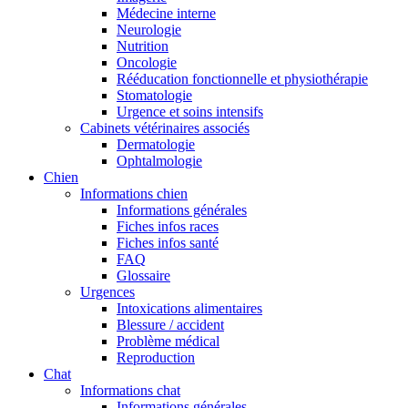
Médecine interne
Neurologie
Nutrition
Oncologie
Rééducation fonctionnelle et physiothérapie
Stomatologie
Urgence et soins intensifs
Cabinets vétérinaires associés
Dermatologie
Ophtalmologie
Chien
Informations chien
Informations générales
Fiches infos races
Fiches infos santé
FAQ
Glossaire
Urgences
Intoxications alimentaires
Blessure / accident
Problème médical
Reproduction
Chat
Informations chat
Informations générales