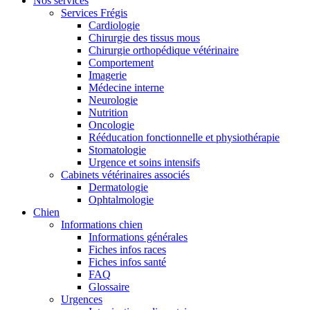
Nos services
Services Frégis
Cardiologie
Chirurgie des tissus mous
Chirurgie orthopédique vétérinaire
Comportement
Imagerie
Médecine interne
Neurologie
Nutrition
Oncologie
Rééducation fonctionnelle et physiothérapie
Stomatologie
Urgence et soins intensifs
Cabinets vétérinaires associés
Dermatologie
Ophtalmologie
Chien
Informations chien
Informations générales
Fiches infos races
Fiches infos santé
FAQ
Glossaire
Urgences