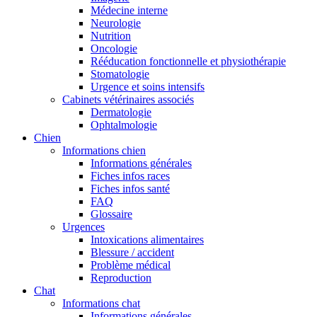
Médecine interne
Neurologie
Nutrition
Oncologie
Rééducation fonctionnelle et physiothérapie
Stomatologie
Urgence et soins intensifs
Cabinets vétérinaires associés
Dermatologie
Ophtalmologie
Chien
Informations chien
Informations générales
Fiches infos races
Fiches infos santé
FAQ
Glossaire
Urgences
Intoxications alimentaires
Blessure / accident
Problème médical
Reproduction
Chat
Informations chat
Informations générales