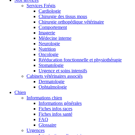
Nos services
Services Frégis
Cardiologie
Chirurgie des tissus mous
Chirurgie orthopédique vétérinaire
Comportement
Imagerie
Médecine interne
Neurologie
Nutrition
Oncologie
Rééducation fonctionnelle et physiothérapie
Stomatologie
Urgence et soins intensifs
Cabinets vétérinaires associés
Dermatologie
Ophtalmologie
Chien
Informations chien
Informations générales
Fiches infos races
Fiches infos santé
FAQ
Glossaire
Urgences