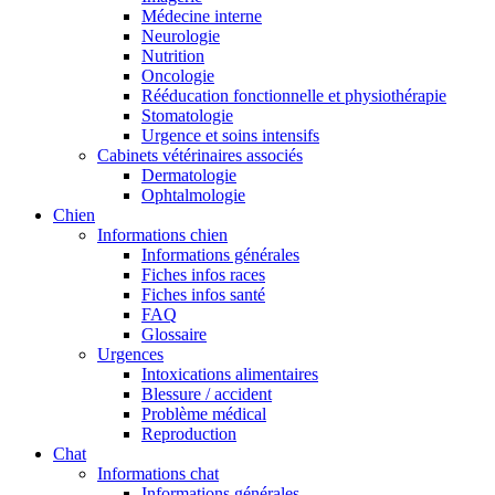
Médecine interne
Neurologie
Nutrition
Oncologie
Rééducation fonctionnelle et physiothérapie
Stomatologie
Urgence et soins intensifs
Cabinets vétérinaires associés
Dermatologie
Ophtalmologie
Chien
Informations chien
Informations générales
Fiches infos races
Fiches infos santé
FAQ
Glossaire
Urgences
Intoxications alimentaires
Blessure / accident
Problème médical
Reproduction
Chat
Informations chat
Informations générales