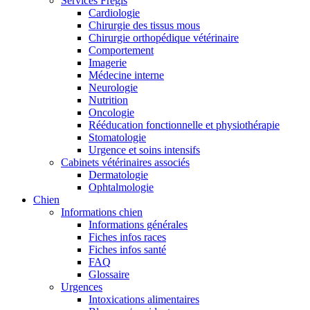
Services Frégis
Cardiologie
Chirurgie des tissus mous
Chirurgie orthopédique vétérinaire
Comportement
Imagerie
Médecine interne
Neurologie
Nutrition
Oncologie
Rééducation fonctionnelle et physiothérapie
Stomatologie
Urgence et soins intensifs
Cabinets vétérinaires associés
Dermatologie
Ophtalmologie
Chien
Informations chien
Informations générales
Fiches infos races
Fiches infos santé
FAQ
Glossaire
Urgences
Intoxications alimentaires