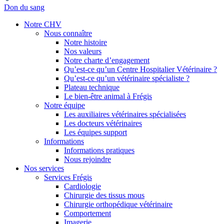
Don du sang
Notre CHV
Nous connaître
Notre histoire
Nos valeurs
Notre charte d’engagement
Qu’est-ce qu’un Centre Hospitalier Vétérinaire ?
Qu’est-ce qu’un vétérinaire spécialiste ?
Plateau technique
Le bien-être animal à Frégis
Notre équipe
Les auxiliaires vétérinaires spécialisées
Les docteurs vétérinaires
Les équipes support
Informations
Informations pratiques
Nous rejoindre
Nos services
Services Frégis
Cardiologie
Chirurgie des tissus mous
Chirurgie orthopédique vétérinaire
Comportement
Imagerie