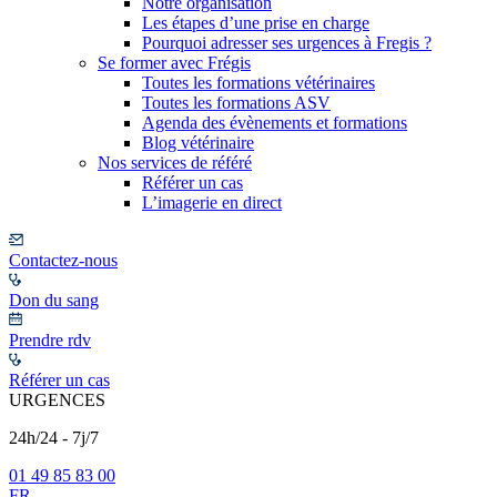
Notre organisation
Les étapes d’une prise en charge
Pourquoi adresser ses urgences à Fregis ?
Se former avec Frégis
Toutes les formations vétérinaires
Toutes les formations ASV
Agenda des évènements et formations
Blog vétérinaire
Nos services de référé
Référer un cas
L’imagerie en direct
Contactez-nous
Don du sang
Prendre rdv
Référer un cas
URGENCES
24h/24 - 7j/7
01 49 85 83 00
FR