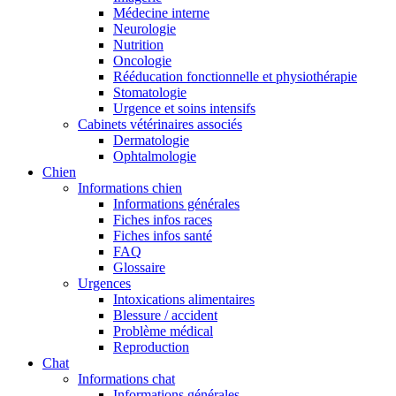
Médecine interne
Neurologie
Nutrition
Oncologie
Rééducation fonctionnelle et physiothérapie
Stomatologie
Urgence et soins intensifs
Cabinets vétérinaires associés
Dermatologie
Ophtalmologie
Chien
Informations chien
Informations générales
Fiches infos races
Fiches infos santé
FAQ
Glossaire
Urgences
Intoxications alimentaires
Blessure / accident
Problème médical
Reproduction
Chat
Informations chat
Informations générales