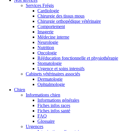
Nos services
Services Frégis
Cardiologie
Chirurgie des tissus mous
Chirurgie orthopédique vétérinaire
Comportement
Imagerie
Médecine interne
Neurologie
Nutrition
Oncologie
Rééducation fonctionnelle et physiothérapie
Stomatologie
Urgence et soins intensifs
Cabinets vétérinaires associés
Dermatologie
Ophtalmologie
Chien
Informations chien
Informations générales
Fiches infos races
Fiches infos santé
FAQ
Glossaire
Urgences