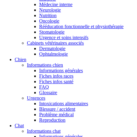
Médecine interne
Neurologie
Nutrition
Oncologie
Rééducation fonctionnelle et physiothérapie
Stomatologie
Urgence et soins intensifs
Cabinets vétérinaires associés
Dermatologie
Ophtalmologie
Chien
Informations chien
Informations générales
Fiches infos races
Fiches infos santé
FAQ
Glossaire
Urgences
Intoxications alimentaires
Blessure / accident
Problème médical
Reproduction
Chat
Informations chat
Informations générales