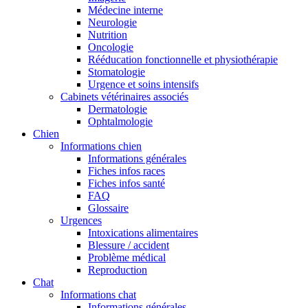
Médecine interne
Neurologie
Nutrition
Oncologie
Rééducation fonctionnelle et physiothérapie
Stomatologie
Urgence et soins intensifs
Cabinets vétérinaires associés
Dermatologie
Ophtalmologie
Chien
Informations chien
Informations générales
Fiches infos races
Fiches infos santé
FAQ
Glossaire
Urgences
Intoxications alimentaires
Blessure / accident
Problème médical
Reproduction
Chat
Informations chat
Informations générales