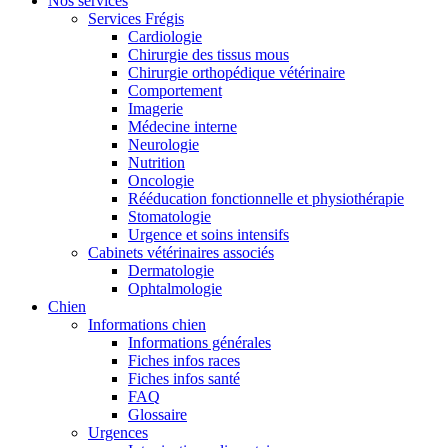
Nos services
Services Frégis
Cardiologie
Chirurgie des tissus mous
Chirurgie orthopédique vétérinaire
Comportement
Imagerie
Médecine interne
Neurologie
Nutrition
Oncologie
Rééducation fonctionnelle et physiothérapie
Stomatologie
Urgence et soins intensifs
Cabinets vétérinaires associés
Dermatologie
Ophtalmologie
Chien
Informations chien
Informations générales
Fiches infos races
Fiches infos santé
FAQ
Glossaire
Urgences