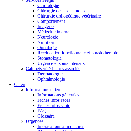
Services Frégis
Cardiologie
Chirurgie des tissus mous
Chirurgie orthopédique vétérinaire
Comportement
Imagerie
Médecine interne
Neurologie
Nutrition
Oncologie
Rééducation fonctionnelle et physiothérapie
Stomatologie
Urgence et soins intensifs
Cabinets vétérinaires associés
Dermatologie
Ophtalmologie
Chien
Informations chien
Informations générales
Fiches infos races
Fiches infos santé
FAQ
Glossaire
Urgences
Intoxications alimentaires