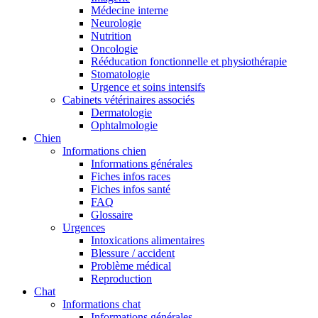
Médecine interne
Neurologie
Nutrition
Oncologie
Rééducation fonctionnelle et physiothérapie
Stomatologie
Urgence et soins intensifs
Cabinets vétérinaires associés
Dermatologie
Ophtalmologie
Chien
Informations chien
Informations générales
Fiches infos races
Fiches infos santé
FAQ
Glossaire
Urgences
Intoxications alimentaires
Blessure / accident
Problème médical
Reproduction
Chat
Informations chat
Informations générales