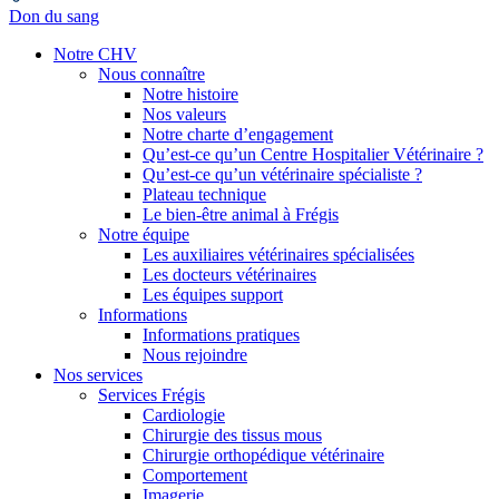
Don du sang
Notre CHV
Nous connaître
Notre histoire
Nos valeurs
Notre charte d’engagement
Qu’est-ce qu’un Centre Hospitalier Vétérinaire ?
Qu’est-ce qu’un vétérinaire spécialiste ?
Plateau technique
Le bien-être animal à Frégis
Notre équipe
Les auxiliaires vétérinaires spécialisées
Les docteurs vétérinaires
Les équipes support
Informations
Informations pratiques
Nous rejoindre
Nos services
Services Frégis
Cardiologie
Chirurgie des tissus mous
Chirurgie orthopédique vétérinaire
Comportement
Imagerie