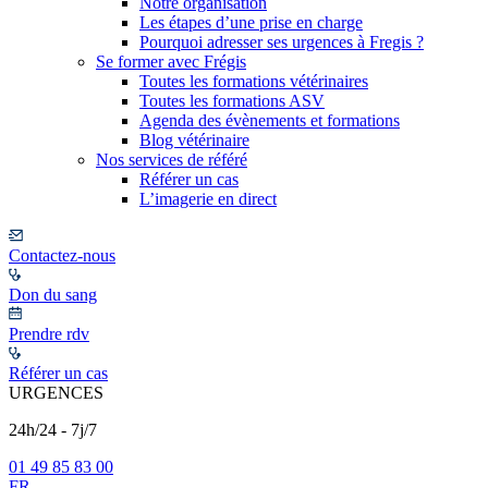
Notre organisation
Les étapes d’une prise en charge
Pourquoi adresser ses urgences à Fregis ?
Se former avec Frégis
Toutes les formations vétérinaires
Toutes les formations ASV
Agenda des évènements et formations
Blog vétérinaire
Nos services de référé
Référer un cas
L’imagerie en direct
Contactez-nous
Don du sang
Prendre rdv
Référer un cas
URGENCES
24h/24 - 7j/7
01 49 85 83 00
FR