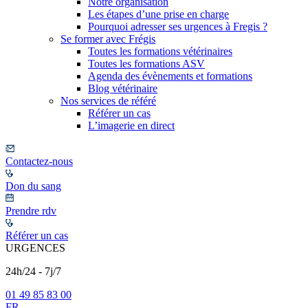
Notre organisation
Les étapes d’une prise en charge
Pourquoi adresser ses urgences à Fregis ?
Se former avec Frégis
Toutes les formations vétérinaires
Toutes les formations ASV
Agenda des évènements et formations
Blog vétérinaire
Nos services de référé
Référer un cas
L’imagerie en direct
Contactez-nous
Don du sang
Prendre rdv
Référer un cas
URGENCES
24h/24 - 7j/7
01 49 85 83 00
FR