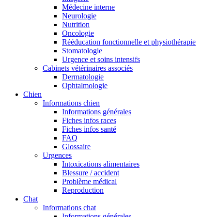
Médecine interne
Neurologie
Nutrition
Oncologie
Rééducation fonctionnelle et physiothérapie
Stomatologie
Urgence et soins intensifs
Cabinets vétérinaires associés
Dermatologie
Ophtalmologie
Chien
Informations chien
Informations générales
Fiches infos races
Fiches infos santé
FAQ
Glossaire
Urgences
Intoxications alimentaires
Blessure / accident
Problème médical
Reproduction
Chat
Informations chat
Informations générales