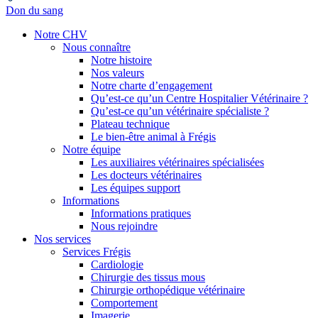
Don du sang
Notre CHV
Nous connaître
Notre histoire
Nos valeurs
Notre charte d’engagement
Qu’est-ce qu’un Centre Hospitalier Vétérinaire ?
Qu’est-ce qu’un vétérinaire spécialiste ?
Plateau technique
Le bien-être animal à Frégis
Notre équipe
Les auxiliaires vétérinaires spécialisées
Les docteurs vétérinaires
Les équipes support
Informations
Informations pratiques
Nous rejoindre
Nos services
Services Frégis
Cardiologie
Chirurgie des tissus mous
Chirurgie orthopédique vétérinaire
Comportement
Imagerie