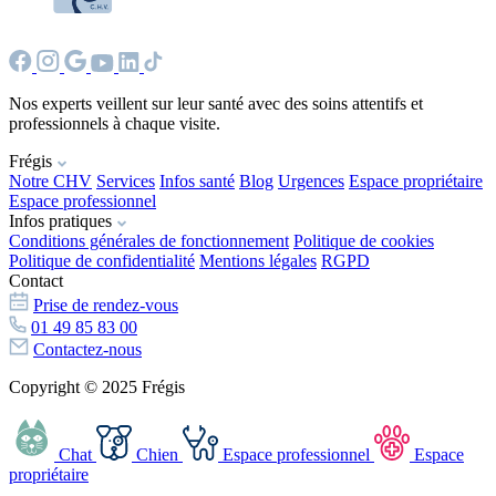
Nos experts veillent sur leur santé avec des soins attentifs et
professionnels à chaque visite.
Frégis
Notre CHV
Services
Infos santé
Blog
Urgences
Espace propriétaire
Espace professionnel
Infos pratiques
Conditions générales de fonctionnement
Politique de cookies
Politique de confidentialité
Mentions légales
RGPD
Contact
Prise de rendez-vous
01 49 85 83 00
Contactez-nous
Copyright © 2025 Frégis
Chat
Chien
Espace professionnel
Espace
propriétaire