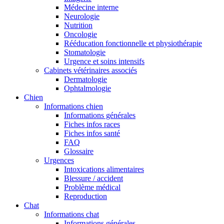
Médecine interne
Neurologie
Nutrition
Oncologie
Rééducation fonctionnelle et physiothérapie
Stomatologie
Urgence et soins intensifs
Cabinets vétérinaires associés
Dermatologie
Ophtalmologie
Chien
Informations chien
Informations générales
Fiches infos races
Fiches infos santé
FAQ
Glossaire
Urgences
Intoxications alimentaires
Blessure / accident
Problème médical
Reproduction
Chat
Informations chat
Informations générales