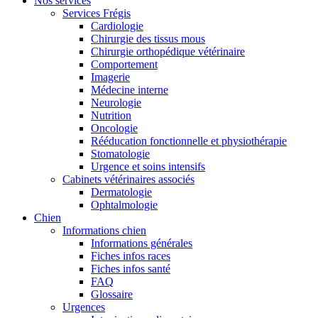
Nos services
Services Frégis
Cardiologie
Chirurgie des tissus mous
Chirurgie orthopédique vétérinaire
Comportement
Imagerie
Médecine interne
Neurologie
Nutrition
Oncologie
Rééducation fonctionnelle et physiothérapie
Stomatologie
Urgence et soins intensifs
Cabinets vétérinaires associés
Dermatologie
Ophtalmologie
Chien
Informations chien
Informations générales
Fiches infos races
Fiches infos santé
FAQ
Glossaire
Urgences