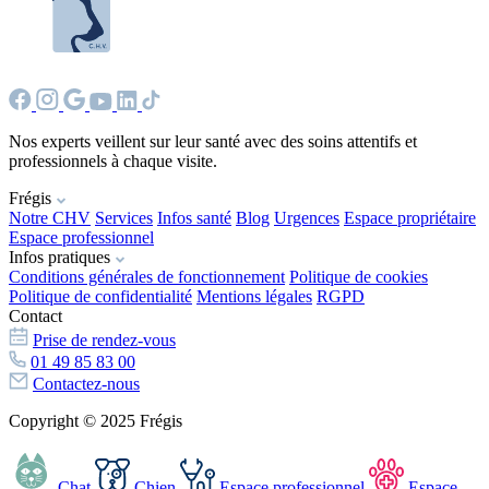
Nos experts veillent sur leur santé avec des soins attentifs et
professionnels à chaque visite.
Frégis
Notre CHV
Services
Infos santé
Blog
Urgences
Espace propriétaire
Espace professionnel
Infos pratiques
Conditions générales de fonctionnement
Politique de cookies
Politique de confidentialité
Mentions légales
RGPD
Contact
Prise de rendez-vous
01 49 85 83 00
Contactez-nous
Copyright © 2025 Frégis
Chat
Chien
Espace professionnel
Espace