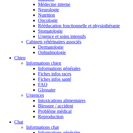
Médecine interne
Neurologie
Nutrition
Oncologie
Rééducation fonctionnelle et physiothérapie
Stomatologie
Urgence et soins intensifs
Cabinets vétérinaires associés
Dermatologie
Ophtalmologie
Chien
Informations chien
Informations générales
Fiches infos races
Fiches infos santé
FAQ
Glossaire
Urgences
Intoxications alimentaires
Blessure / accident
Problème médical
Reproduction
Chat
Informations chat
Informations générales