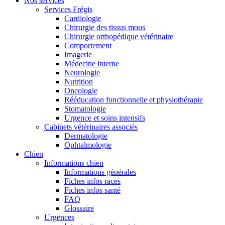
Nos services
Services Frégis
Cardiologie
Chirurgie des tissus mous
Chirurgie orthopédique vétérinaire
Comportement
Imagerie
Médecine interne
Neurologie
Nutrition
Oncologie
Rééducation fonctionnelle et physiothérapie
Stomatologie
Urgence et soins intensifs
Cabinets vétérinaires associés
Dermatologie
Ophtalmologie
Chien
Informations chien
Informations générales
Fiches infos races
Fiches infos santé
FAQ
Glossaire
Urgences