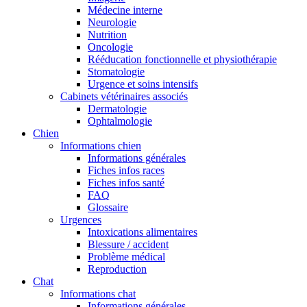
Médecine interne
Neurologie
Nutrition
Oncologie
Rééducation fonctionnelle et physiothérapie
Stomatologie
Urgence et soins intensifs
Cabinets vétérinaires associés
Dermatologie
Ophtalmologie
Chien
Informations chien
Informations générales
Fiches infos races
Fiches infos santé
FAQ
Glossaire
Urgences
Intoxications alimentaires
Blessure / accident
Problème médical
Reproduction
Chat
Informations chat
Informations générales