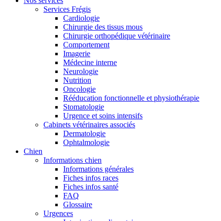
Nos services
Services Frégis
Cardiologie
Chirurgie des tissus mous
Chirurgie orthopédique vétérinaire
Comportement
Imagerie
Médecine interne
Neurologie
Nutrition
Oncologie
Rééducation fonctionnelle et physiothérapie
Stomatologie
Urgence et soins intensifs
Cabinets vétérinaires associés
Dermatologie
Ophtalmologie
Chien
Informations chien
Informations générales
Fiches infos races
Fiches infos santé
FAQ
Glossaire
Urgences