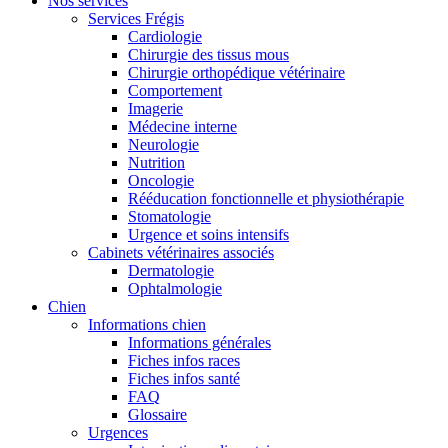
Nos services
Services Frégis
Cardiologie
Chirurgie des tissus mous
Chirurgie orthopédique vétérinaire
Comportement
Imagerie
Médecine interne
Neurologie
Nutrition
Oncologie
Rééducation fonctionnelle et physiothérapie
Stomatologie
Urgence et soins intensifs
Cabinets vétérinaires associés
Dermatologie
Ophtalmologie
Chien
Informations chien
Informations générales
Fiches infos races
Fiches infos santé
FAQ
Glossaire
Urgences