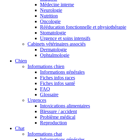
Médecine interne
Neurologie
Nutrition
Oncologie
Rééducation fonctionnelle et physiothérapie
Stomatologie
Urgence et soins intensifs
Cabinets vétérinaires associés
Dermatologie
Ophtalmologie
Chien
Informations chien
Informations générales
Fiches infos races
Fiches infos santé
FAQ
Glossaire
Urgences
Intoxications alimentaires
Blessure / accident
Problème médical
Reproduction
Chat
Informations chat
Informations générales