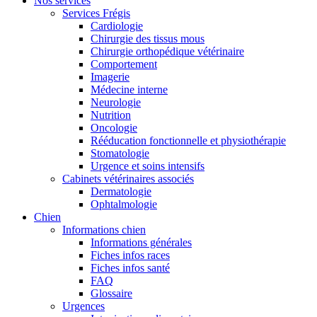
Nos services
Services Frégis
Cardiologie
Chirurgie des tissus mous
Chirurgie orthopédique vétérinaire
Comportement
Imagerie
Médecine interne
Neurologie
Nutrition
Oncologie
Rééducation fonctionnelle et physiothérapie
Stomatologie
Urgence et soins intensifs
Cabinets vétérinaires associés
Dermatologie
Ophtalmologie
Chien
Informations chien
Informations générales
Fiches infos races
Fiches infos santé
FAQ
Glossaire
Urgences