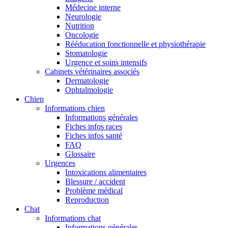
Médecine interne
Neurologie
Nutrition
Oncologie
Rééducation fonctionnelle et physiothérapie
Stomatologie
Urgence et soins intensifs
Cabinets vétérinaires associés
Dermatologie
Ophtalmologie
Chien
Informations chien
Informations générales
Fiches infos races
Fiches infos santé
FAQ
Glossaire
Urgences
Intoxications alimentaires
Blessure / accident
Problème médical
Reproduction
Chat
Informations chat
Informations générales