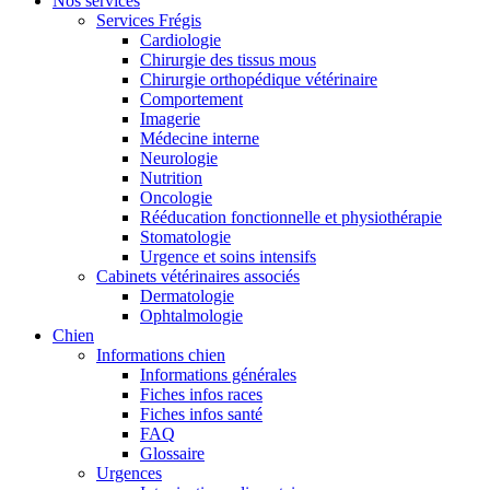
Nos services
Services Frégis
Cardiologie
Chirurgie des tissus mous
Chirurgie orthopédique vétérinaire
Comportement
Imagerie
Médecine interne
Neurologie
Nutrition
Oncologie
Rééducation fonctionnelle et physiothérapie
Stomatologie
Urgence et soins intensifs
Cabinets vétérinaires associés
Dermatologie
Ophtalmologie
Chien
Informations chien
Informations générales
Fiches infos races
Fiches infos santé
FAQ
Glossaire
Urgences