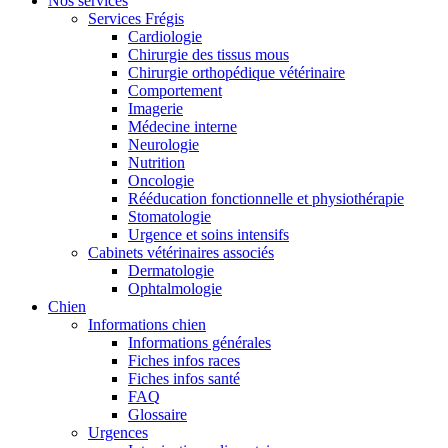
Nos services
Services Frégis
Cardiologie
Chirurgie des tissus mous
Chirurgie orthopédique vétérinaire
Comportement
Imagerie
Médecine interne
Neurologie
Nutrition
Oncologie
Rééducation fonctionnelle et physiothérapie
Stomatologie
Urgence et soins intensifs
Cabinets vétérinaires associés
Dermatologie
Ophtalmologie
Chien
Informations chien
Informations générales
Fiches infos races
Fiches infos santé
FAQ
Glossaire
Urgences