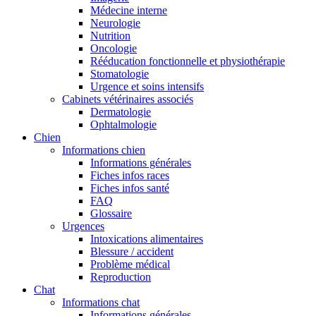
Médecine interne
Neurologie
Nutrition
Oncologie
Rééducation fonctionnelle et physiothérapie
Stomatologie
Urgence et soins intensifs
Cabinets vétérinaires associés
Dermatologie
Ophtalmologie
Chien
Informations chien
Informations générales
Fiches infos races
Fiches infos santé
FAQ
Glossaire
Urgences
Intoxications alimentaires
Blessure / accident
Problème médical
Reproduction
Chat
Informations chat
Informations générales