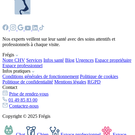
Nos experts veillent sur leur santé avec des soins attentifs et
professionnels à chaque visite.
Frégis
Notre CHV
Services
Infos santé
Blog
Urgences
Espace propriétaire
Espace professionnel
Infos pratiques
Conditions générales de fonctionnement
Politique de cookies
Politique de confidentialité
Mentions légales
RGPD
Contact
Prise de rendez-vous
01 49 85 83 00
Contactez-nous
Copyright © 2025 Frégis
Chat
Chien
Espace professionnel
Espace