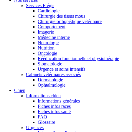
Nos services
Services Frégis
Cardiologie
Chirurgie des tissus mous
Chirurgie orthopédique vétérinaire
Comportement
Imagerie
Médecine interne
Neurologie
Nutrition
Oncologie
Rééducation fonctionnelle et physiothérapie
Stomatologie
Urgence et soins intensifs
Cabinets vétérinaires associés
Dermatologie
Ophtalmologie
Chien
Informations chien
Informations générales
Fiches infos races
Fiches infos santé
FAQ
Glossaire
Urgences