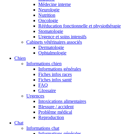
Médecine interne
Neurologie
Nutrition
Oncologie
Rééducation fonctionnelle et physiothérapie
Stomatologie
Urgence et soins intensifs
Cabinets vétérinaires associés
Dermatologie
Ophtalmologie
Chien
Informations chien
Informations générales
Fiches infos races
Fiches infos santé
FAQ
Glossaire
Urgences
Intoxications alimentaires
Blessure / accident
Problème médical
Reproduction
Chat
Informations chat
Informations générales