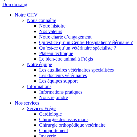
Don du sang
Notre CHV
Nous connaître
Notre histoire
Nos valeurs
Notre charte d’engagement
Qu’est-ce qu’un Centre Hospitalier Vétérinaire ?
Qu’est-ce qu’un vétérinaire spécialiste ?
Plateau technique
Le bien-être animal à Frégis
Notre équipe
Les auxiliaires vétérinaires spécialisées
Les docteurs vétérinaires
Les équipes support
Informations
Informations pratiques
Nous rejoindre
Nos services
Services Frégis
Cardiologie
Chirurgie des tissus mous
Chirurgie orthopédique vétérinaire
Comportement
Imagerie