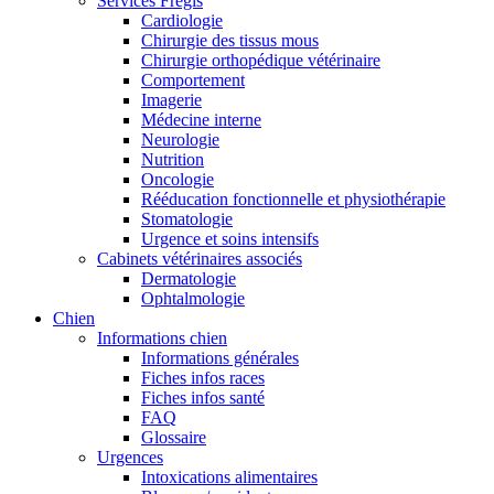
Services Frégis
Cardiologie
Chirurgie des tissus mous
Chirurgie orthopédique vétérinaire
Comportement
Imagerie
Médecine interne
Neurologie
Nutrition
Oncologie
Rééducation fonctionnelle et physiothérapie
Stomatologie
Urgence et soins intensifs
Cabinets vétérinaires associés
Dermatologie
Ophtalmologie
Chien
Informations chien
Informations générales
Fiches infos races
Fiches infos santé
FAQ
Glossaire
Urgences
Intoxications alimentaires