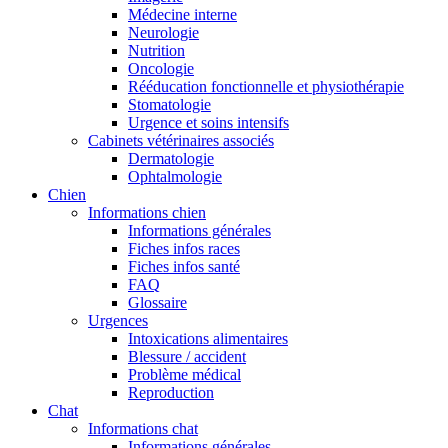
Médecine interne
Neurologie
Nutrition
Oncologie
Rééducation fonctionnelle et physiothérapie
Stomatologie
Urgence et soins intensifs
Cabinets vétérinaires associés
Dermatologie
Ophtalmologie
Chien
Informations chien
Informations générales
Fiches infos races
Fiches infos santé
FAQ
Glossaire
Urgences
Intoxications alimentaires
Blessure / accident
Problème médical
Reproduction
Chat
Informations chat
Informations générales