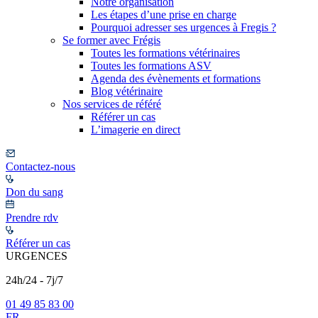
Notre organisation
Les étapes d’une prise en charge
Pourquoi adresser ses urgences à Fregis ?
Se former avec Frégis
Toutes les formations vétérinaires
Toutes les formations ASV
Agenda des évènements et formations
Blog vétérinaire
Nos services de référé
Référer un cas
L’imagerie en direct
Contactez-nous
Don du sang
Prendre rdv
Référer un cas
URGENCES
24h/24 - 7j/7
01 49 85 83 00
FR