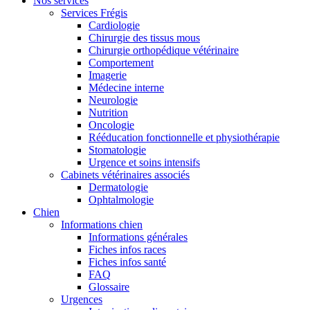
Nos services
Services Frégis
Cardiologie
Chirurgie des tissus mous
Chirurgie orthopédique vétérinaire
Comportement
Imagerie
Médecine interne
Neurologie
Nutrition
Oncologie
Rééducation fonctionnelle et physiothérapie
Stomatologie
Urgence et soins intensifs
Cabinets vétérinaires associés
Dermatologie
Ophtalmologie
Chien
Informations chien
Informations générales
Fiches infos races
Fiches infos santé
FAQ
Glossaire
Urgences