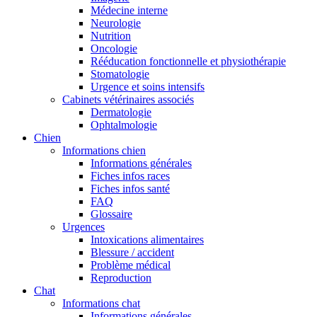
Médecine interne
Neurologie
Nutrition
Oncologie
Rééducation fonctionnelle et physiothérapie
Stomatologie
Urgence et soins intensifs
Cabinets vétérinaires associés
Dermatologie
Ophtalmologie
Chien
Informations chien
Informations générales
Fiches infos races
Fiches infos santé
FAQ
Glossaire
Urgences
Intoxications alimentaires
Blessure / accident
Problème médical
Reproduction
Chat
Informations chat
Informations générales