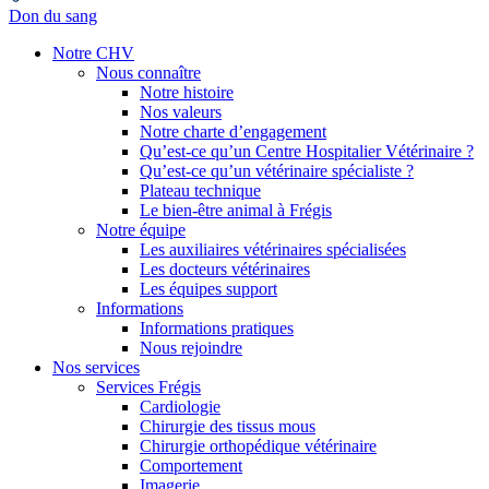
Don du sang
Notre CHV
Nous connaître
Notre histoire
Nos valeurs
Notre charte d’engagement
Qu’est-ce qu’un Centre Hospitalier Vétérinaire ?
Qu’est-ce qu’un vétérinaire spécialiste ?
Plateau technique
Le bien-être animal à Frégis
Notre équipe
Les auxiliaires vétérinaires spécialisées
Les docteurs vétérinaires
Les équipes support
Informations
Informations pratiques
Nous rejoindre
Nos services
Services Frégis
Cardiologie
Chirurgie des tissus mous
Chirurgie orthopédique vétérinaire
Comportement
Imagerie