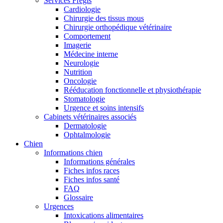
Services Frégis
Cardiologie
Chirurgie des tissus mous
Chirurgie orthopédique vétérinaire
Comportement
Imagerie
Médecine interne
Neurologie
Nutrition
Oncologie
Rééducation fonctionnelle et physiothérapie
Stomatologie
Urgence et soins intensifs
Cabinets vétérinaires associés
Dermatologie
Ophtalmologie
Chien
Informations chien
Informations générales
Fiches infos races
Fiches infos santé
FAQ
Glossaire
Urgences
Intoxications alimentaires