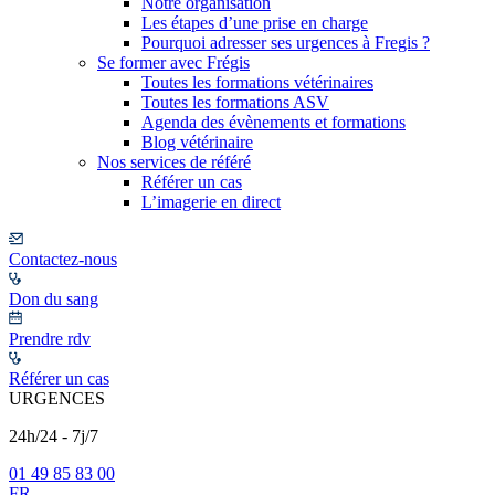
Notre organisation
Les étapes d’une prise en charge
Pourquoi adresser ses urgences à Fregis ?
Se former avec Frégis
Toutes les formations vétérinaires
Toutes les formations ASV
Agenda des évènements et formations
Blog vétérinaire
Nos services de référé
Référer un cas
L’imagerie en direct
Contactez-nous
Don du sang
Prendre rdv
Référer un cas
URGENCES
24h/24 - 7j/7
01 49 85 83 00
FR