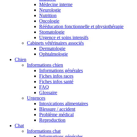
Médecine interne
Neurologie
Nutrition
Oncologie
Rééducation fonctionnelle et physiothérapie
Stomatologie
Urgence et soins intensifs
Cabinets vétérinaires associés
Dermatologie
Ophtalmologie
Chien
Informations chien
Informations générales
Fiches infos races
Fiches infos santé
FAQ
Glossaire
Urgences
Intoxications alimentaires
Blessure / accident
Problème médical
Reproduction
Chat
Informations chat
Informations générales