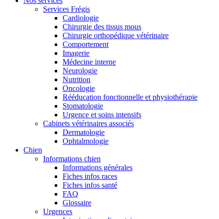
Nos services
Services Frégis
Cardiologie
Chirurgie des tissus mous
Chirurgie orthopédique vétérinaire
Comportement
Imagerie
Médecine interne
Neurologie
Nutrition
Oncologie
Rééducation fonctionnelle et physiothérapie
Stomatologie
Urgence et soins intensifs
Cabinets vétérinaires associés
Dermatologie
Ophtalmologie
Chien
Informations chien
Informations générales
Fiches infos races
Fiches infos santé
FAQ
Glossaire
Urgences