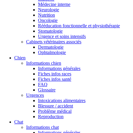
Médecine interne
Neurologie
Nutrition
Oncologie
Rééducation fonctionnelle et physiothérapie
Stomatologie
Urgence et soins intensifs
Cabinets vétérinaires associés
Dermatologie
Ophtalmologie
Chien
Informations chien
Informations générales
Fiches infos races
Fiches infos santé
FAQ
Glossaire
Urgences
Intoxications alimentaires
Blessure / accident
Problème médical
Reproduction
Chat
Informations chat
Informations générales