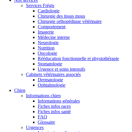
Nos services
Services Frégis
Cardiologie
Chirurgie des tissus mous
Chirurgie orthopédique vétérinaire
Comportement
Imagerie
Médecine interne
Neurologie
Nutrition
Oncologie
Rééducation fonctionnelle et physiothérapie
Stomatologie
Urgence et soins intensifs
Cabinets vétérinaires associés
Dermatologie
Ophtalmologie
Chien
Informations chien
Informations générales
Fiches infos races
Fiches infos santé
FAQ
Glossaire
Urgences