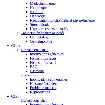
Médecine interne
Neurologie
Nutrition
Oncologie
Rééducation fonctionnelle et physiothérapie
Stomatologie
Urgence et soins intensifs
Cabinets vétérinaires associés
Dermatologie
Ophtalmologie
Chien
Informations chien
Informations générales
Fiches infos races
Fiches infos santé
FAQ
Glossaire
Urgences
Intoxications alimentaires
Blessure / accident
Problème médical
Reproduction
Chat
Informations chat
Informations générales