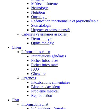
Médecine interne
Neurologie
Nutrition
Oncologie
Rééducation fonctionnelle et physiothérapie
Stomatologie
Urgence et soins intensifs
Cabinets vétérinaires associés
Dermatologie
Ophtalmologie
Chien
Informations chien
Informations générales
Fiches infos races
Fiches infos santé
FAQ
Glossaire
Urgences
Intoxications alimentaires
Blessure / accident
Problème médical
Reproduction
Chat
Informations chat
Informations générales