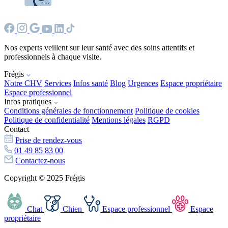
Nos experts veillent sur leur santé avec des soins attentifs et
professionnels à chaque visite.
Frégis
Notre CHV
Services
Infos santé
Blog
Urgences
Espace propriétaire
Espace professionnel
Infos pratiques
Conditions générales de fonctionnement
Politique de cookies
Politique de confidentialité
Mentions légales
RGPD
Contact
Prise de rendez-vous
01 49 85 83 00
Contactez-nous
Copyright © 2025 Frégis
Chat
Chien
Espace professionnel
Espace
propriétaire