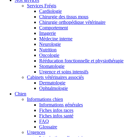
Nos services
Services Frégis
Cardiologie
Chirurgie des tissus mous
Chirurgie orthopédique vétérinaire
Comportement
Imagerie
Médecine interne
Neurologie
Nutrition
Oncologie
Rééducation fonctionnelle et physiothérapie
Stomatologie
Urgence et soins intensifs
Cabinets vétérinaires associés
Dermatologie
Ophtalmologie
Chien
Informations chien
Informations générales
Fiches infos races
Fiches infos santé
FAQ
Glossaire
Urgences