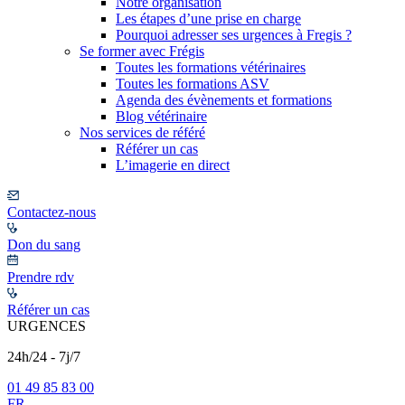
Notre organisation
Les étapes d’une prise en charge
Pourquoi adresser ses urgences à Fregis ?
Se former avec Frégis
Toutes les formations vétérinaires
Toutes les formations ASV
Agenda des évènements et formations
Blog vétérinaire
Nos services de référé
Référer un cas
L’imagerie en direct
Contactez-nous
Don du sang
Prendre rdv
Référer un cas
URGENCES
24h/24 - 7j/7
01 49 85 83 00
FR