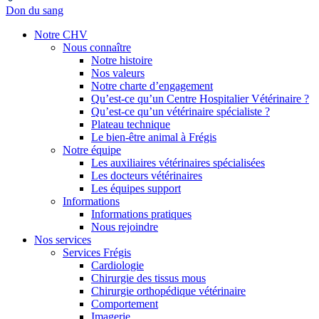
Don du sang
Notre CHV
Nous connaître
Notre histoire
Nos valeurs
Notre charte d’engagement
Qu’est-ce qu’un Centre Hospitalier Vétérinaire ?
Qu’est-ce qu’un vétérinaire spécialiste ?
Plateau technique
Le bien-être animal à Frégis
Notre équipe
Les auxiliaires vétérinaires spécialisées
Les docteurs vétérinaires
Les équipes support
Informations
Informations pratiques
Nous rejoindre
Nos services
Services Frégis
Cardiologie
Chirurgie des tissus mous
Chirurgie orthopédique vétérinaire
Comportement
Imagerie