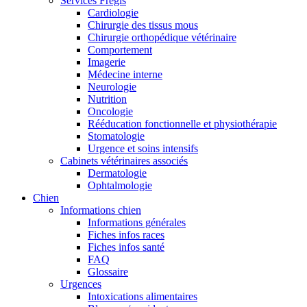
Services Frégis
Cardiologie
Chirurgie des tissus mous
Chirurgie orthopédique vétérinaire
Comportement
Imagerie
Médecine interne
Neurologie
Nutrition
Oncologie
Rééducation fonctionnelle et physiothérapie
Stomatologie
Urgence et soins intensifs
Cabinets vétérinaires associés
Dermatologie
Ophtalmologie
Chien
Informations chien
Informations générales
Fiches infos races
Fiches infos santé
FAQ
Glossaire
Urgences
Intoxications alimentaires