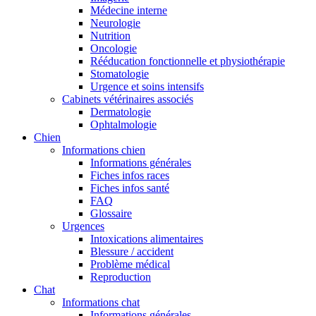
Médecine interne
Neurologie
Nutrition
Oncologie
Rééducation fonctionnelle et physiothérapie
Stomatologie
Urgence et soins intensifs
Cabinets vétérinaires associés
Dermatologie
Ophtalmologie
Chien
Informations chien
Informations générales
Fiches infos races
Fiches infos santé
FAQ
Glossaire
Urgences
Intoxications alimentaires
Blessure / accident
Problème médical
Reproduction
Chat
Informations chat
Informations générales