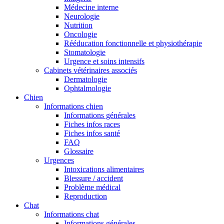
Médecine interne
Neurologie
Nutrition
Oncologie
Rééducation fonctionnelle et physiothérapie
Stomatologie
Urgence et soins intensifs
Cabinets vétérinaires associés
Dermatologie
Ophtalmologie
Chien
Informations chien
Informations générales
Fiches infos races
Fiches infos santé
FAQ
Glossaire
Urgences
Intoxications alimentaires
Blessure / accident
Problème médical
Reproduction
Chat
Informations chat
Informations générales