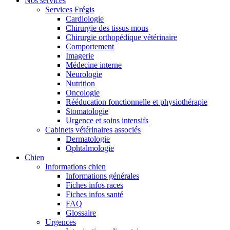
Nos services
Services Frégis
Cardiologie
Chirurgie des tissus mous
Chirurgie orthopédique vétérinaire
Comportement
Imagerie
Médecine interne
Neurologie
Nutrition
Oncologie
Rééducation fonctionnelle et physiothérapie
Stomatologie
Urgence et soins intensifs
Cabinets vétérinaires associés
Dermatologie
Ophtalmologie
Chien
Informations chien
Informations générales
Fiches infos races
Fiches infos santé
FAQ
Glossaire
Urgences