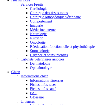
Nos services
Services Frégis
Cardiologie
Chirurgie des tissus mous
Chirurgie orthopédique vétérinaire
Comportement
Imagerie
Médecine interne
Neurologie
Nutrition
Oncologie
Rééducation fonctionnelle et physiothérapie
Stomatologie
Urgence et soins intensifs
Cabinets vétérinaires associés
Dermatologie
Ophtalmologie
Chien
Informations chien
Informations générales
Fiches infos races
Fiches infos santé
FAQ
Glossaire
Urgences