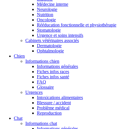
Médecine interne
Neurologie
Nutrition
Oncologie
Rééducation fonctionnelle et physiothérapie
Stomatologie
Urgence et soins intensifs
Cabinets vétérinaires associés
Dermatologie
Ophtalmologie
Chien
Informations chien
Informations générales
Fiches infos races
Fiches infos santé
FAQ
Glossaire
Urgences
Intoxications alimentaires
Blessure / accident
Problème médical
Reproduction
Chat
Informations chat
Informations générales