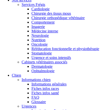
Nos services
Services Frégis
Cardiologie
Chirurgie des tissus mous
Chirurgie orthopédique vétérinaire
Comportement
Imagerie
Médecine interne
Neurologie
Nutrition
Oncologie
Rééducation fonctionnelle et physiothérapie
Stomatologie
Urgence et soins intensifs
Cabinets vétérinaires associés
Dermatologie
Ophtalmologie
Chien
Informations chien
Informations générales
Fiches infos races
Fiches infos santé
FAQ
Glossaire
Urgences