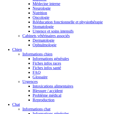
Médecine interne
Neurologie
Nutrition
Oncologie
Rééducation fonctionnelle et physiothérapie
Stomatologie
Urgence et soins intensifs
Cabinets vétérinaires associés
Dermatologie
Ophtalmologie
Chien
Informations chien
Informations générales
Fiches infos races
Fiches infos santé
FAQ
Glossaire
Urgences
Intoxications alimentaires
Blessure / accident
Problème médical
Reproduction
Chat
Informations chat
Informations générales