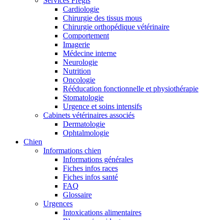
Services Frégis
Cardiologie
Chirurgie des tissus mous
Chirurgie orthopédique vétérinaire
Comportement
Imagerie
Médecine interne
Neurologie
Nutrition
Oncologie
Rééducation fonctionnelle et physiothérapie
Stomatologie
Urgence et soins intensifs
Cabinets vétérinaires associés
Dermatologie
Ophtalmologie
Chien
Informations chien
Informations générales
Fiches infos races
Fiches infos santé
FAQ
Glossaire
Urgences
Intoxications alimentaires