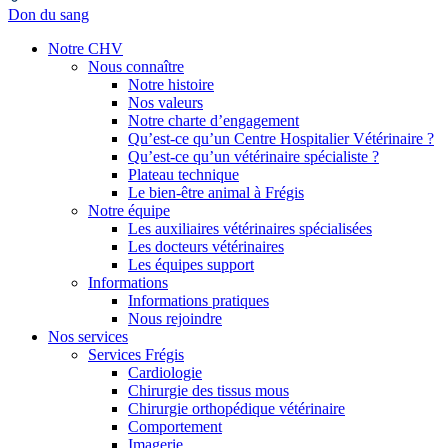
Don du sang
Notre CHV
Nous connaître
Notre histoire
Nos valeurs
Notre charte d’engagement
Qu’est-ce qu’un Centre Hospitalier Vétérinaire ?
Qu’est-ce qu’un vétérinaire spécialiste ?
Plateau technique
Le bien-être animal à Frégis
Notre équipe
Les auxiliaires vétérinaires spécialisées
Les docteurs vétérinaires
Les équipes support
Informations
Informations pratiques
Nous rejoindre
Nos services
Services Frégis
Cardiologie
Chirurgie des tissus mous
Chirurgie orthopédique vétérinaire
Comportement
Imagerie