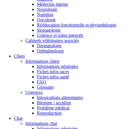
Médecine interne
Neurologie
Nutrition
Oncologie
Rééducation fonctionnelle et physiothérapie
Stomatologie
Urgence et soins intensifs
Cabinets vétérinaires associés
Dermatologie
Ophtalmologie
Chien
Informations chien
Informations générales
Fiches infos races
Fiches infos santé
FAQ
Glossaire
Urgences
Intoxications alimentaires
Blessure / accident
Problème médical
Reproduction
Chat
Informations chat
Informations générales