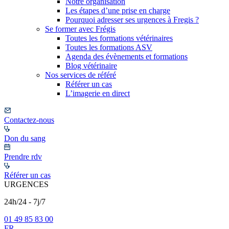
Notre organisation
Les étapes d’une prise en charge
Pourquoi adresser ses urgences à Fregis ?
Se former avec Frégis
Toutes les formations vétérinaires
Toutes les formations ASV
Agenda des évènements et formations
Blog vétérinaire
Nos services de référé
Référer un cas
L’imagerie en direct
Contactez-nous
Don du sang
Prendre rdv
Référer un cas
URGENCES
24h/24 - 7j/7
01 49 85 83 00
FR