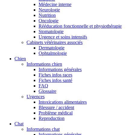
Médecine interne
Neurologie
Nutrition
Oncologie
Rééducation fonctionnelle et physiothérapie
Stomatologie
Urgence et soins intensifs
Cabinets vétérinaires associés
Dermatologie
Ophtalmologie
Chien
Informations chien
Informations générales
Fiches infos races
Fiches infos santé
FAQ
Glossaire
Urgences
Intoxications alimentaires
Blessure / accident
Problème médical
Reproduction
Chat
Informations chat
Informations générales