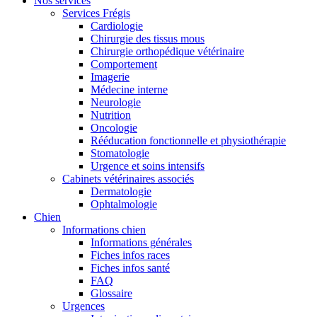
Nos services
Services Frégis
Cardiologie
Chirurgie des tissus mous
Chirurgie orthopédique vétérinaire
Comportement
Imagerie
Médecine interne
Neurologie
Nutrition
Oncologie
Rééducation fonctionnelle et physiothérapie
Stomatologie
Urgence et soins intensifs
Cabinets vétérinaires associés
Dermatologie
Ophtalmologie
Chien
Informations chien
Informations générales
Fiches infos races
Fiches infos santé
FAQ
Glossaire
Urgences