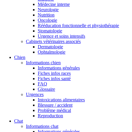
Médecine interne
Neurologie
Nutrition
Oncologie
Rééducation fonctionnelle et physiothérapie
Stomatologie
Urgence et soins intensifs
Cabinets vétérinaires associés
Dermatologie
Ophtalmologie
Chien
Informations chien
Informations générales
Fiches infos races
Fiches infos santé
FAQ
Glossaire
Urgences
Intoxications alimentaires
Blessure / accident
Problème médical
Reproduction
Chat
Informations chat
Informations générales