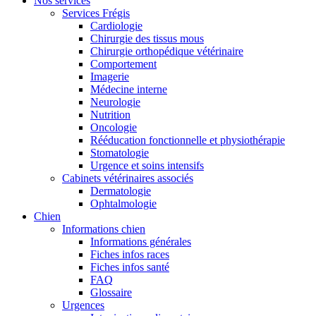
Nos services
Services Frégis
Cardiologie
Chirurgie des tissus mous
Chirurgie orthopédique vétérinaire
Comportement
Imagerie
Médecine interne
Neurologie
Nutrition
Oncologie
Rééducation fonctionnelle et physiothérapie
Stomatologie
Urgence et soins intensifs
Cabinets vétérinaires associés
Dermatologie
Ophtalmologie
Chien
Informations chien
Informations générales
Fiches infos races
Fiches infos santé
FAQ
Glossaire
Urgences