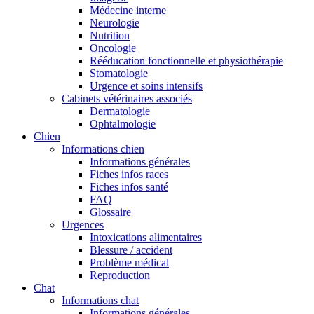
Médecine interne
Neurologie
Nutrition
Oncologie
Rééducation fonctionnelle et physiothérapie
Stomatologie
Urgence et soins intensifs
Cabinets vétérinaires associés
Dermatologie
Ophtalmologie
Chien
Informations chien
Informations générales
Fiches infos races
Fiches infos santé
FAQ
Glossaire
Urgences
Intoxications alimentaires
Blessure / accident
Problème médical
Reproduction
Chat
Informations chat
Informations générales