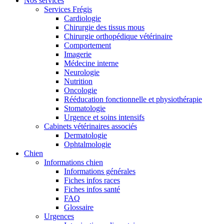
Nos services
Services Frégis
Cardiologie
Chirurgie des tissus mous
Chirurgie orthopédique vétérinaire
Comportement
Imagerie
Médecine interne
Neurologie
Nutrition
Oncologie
Rééducation fonctionnelle et physiothérapie
Stomatologie
Urgence et soins intensifs
Cabinets vétérinaires associés
Dermatologie
Ophtalmologie
Chien
Informations chien
Informations générales
Fiches infos races
Fiches infos santé
FAQ
Glossaire
Urgences