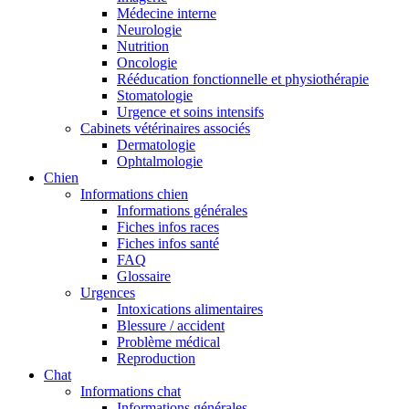
Médecine interne
Neurologie
Nutrition
Oncologie
Rééducation fonctionnelle et physiothérapie
Stomatologie
Urgence et soins intensifs
Cabinets vétérinaires associés
Dermatologie
Ophtalmologie
Chien
Informations chien
Informations générales
Fiches infos races
Fiches infos santé
FAQ
Glossaire
Urgences
Intoxications alimentaires
Blessure / accident
Problème médical
Reproduction
Chat
Informations chat
Informations générales