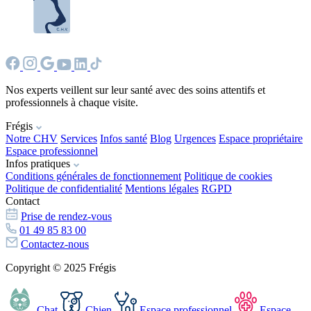
Nos experts veillent sur leur santé avec des soins attentifs et
professionnels à chaque visite.
Frégis
Notre CHV
Services
Infos santé
Blog
Urgences
Espace propriétaire
Espace professionnel
Infos pratiques
Conditions générales de fonctionnement
Politique de cookies
Politique de confidentialité
Mentions légales
RGPD
Contact
Prise de rendez-vous
01 49 85 83 00
Contactez-nous
Copyright © 2025 Frégis
Chat
Chien
Espace professionnel
Espace