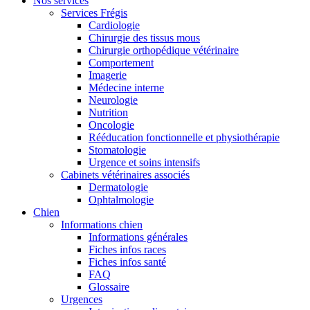
Nos services
Services Frégis
Cardiologie
Chirurgie des tissus mous
Chirurgie orthopédique vétérinaire
Comportement
Imagerie
Médecine interne
Neurologie
Nutrition
Oncologie
Rééducation fonctionnelle et physiothérapie
Stomatologie
Urgence et soins intensifs
Cabinets vétérinaires associés
Dermatologie
Ophtalmologie
Chien
Informations chien
Informations générales
Fiches infos races
Fiches infos santé
FAQ
Glossaire
Urgences