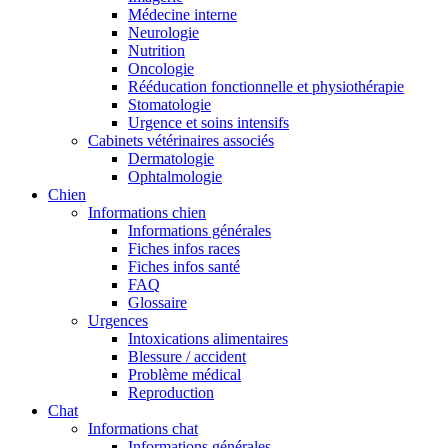
Médecine interne
Neurologie
Nutrition
Oncologie
Rééducation fonctionnelle et physiothérapie
Stomatologie
Urgence et soins intensifs
Cabinets vétérinaires associés
Dermatologie
Ophtalmologie
Chien
Informations chien
Informations générales
Fiches infos races
Fiches infos santé
FAQ
Glossaire
Urgences
Intoxications alimentaires
Blessure / accident
Problème médical
Reproduction
Chat
Informations chat
Informations générales