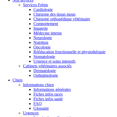
Nos services
Services Frégis
Cardiologie
Chirurgie des tissus mous
Chirurgie orthopédique vétérinaire
Comportement
Imagerie
Médecine interne
Neurologie
Nutrition
Oncologie
Rééducation fonctionnelle et physiothérapie
Stomatologie
Urgence et soins intensifs
Cabinets vétérinaires associés
Dermatologie
Ophtalmologie
Chien
Informations chien
Informations générales
Fiches infos races
Fiches infos santé
FAQ
Glossaire
Urgences