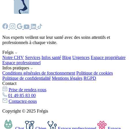
Nos experts veillent sur leur santé avec des soins attentifs et
professionnels à chaque visite.
Frégis
Notre CHV
Services
Infos santé
Blog
Urgences
Espace propriétaire
Espace professionnel
Infos pratiques
Conditions générales de fonctionnement
Politique de cookies
Politique de confidentialité
Mentions légales
RGPD
Contact
Prise de rendez-vous
01 49 85 83 00
Contactez-nous
Copyright © 2025 Frégis
Chat
Chien
Espace professionnel
Espace