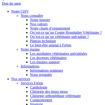
Don du sang
Notre CHV
Nous connaître
Notre histoire
Nos valeurs
Notre charte d’engagement
Qu’est-ce qu’un Centre Hospitalier Vétérinaire ?
Qu’est-ce qu’un vétérinaire spécialiste ?
Plateau technique
Le bien-être animal à Frégis
Notre équipe
Les auxiliaires vétérinaires spécialisées
Les docteurs vétérinaires
Les équipes support
Informations
Informations pratiques
Nous rejoindre
Nos services
Services Frégis
Cardiologie
Chirurgie des tissus mous
Chirurgie orthopédique vétérinaire
Comportement
Imagerie