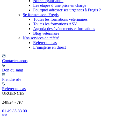
Notre organisation
Les étapes d’une prise en charge
Pourquoi adresser ses urgences à Fregis ?
Se former avec Frégis
Toutes les formations vétérinaires
Toutes les formations ASV
Agenda des évènements et formations
Blog vétérinaire
Nos services de référé
Référer un cas
L’imagerie en direct
Contactez-nous
Don du sang
Prendre rdv
Référer un cas
URGENCES
24h/24 - 7j/7
01 49 85 83 00
FR