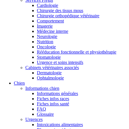
Services Frégis
Cardiologie
Chirurgie des tissus mous
Chirurgie orthopédique vétérinaire
Comportement
Imagerie
Médecine interne
Neurologie
Nutrition
Oncologie
Rééducation fonctionnelle et physiothérapie
Stomatologie
Urgence et soins intensifs
Cabinets vétérinaires associés
Dermatologie
Ophtalmologie
Chien
Informations chien
Informations générales
Fiches infos races
Fiches infos santé
FAQ
Glossaire
Urgences
Intoxications alimentaires