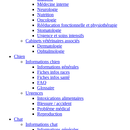
Médecine interne
Neurologie
Nutrition
Oncologie
Rééducation fonctionnelle et physiothérapie
Stomatologie
Urgence et soins intensifs
Cabinets vétérinaires associés
Dermatologie
Ophtalmologie
Chien
Informations chien
Informations générales
Fiches infos races
Fiches infos santé
FAQ
Glossaire
Urgences
Intoxications alimentaires
Blessure / accident
Problème médical
Reproduction
Chat
Informations chat
Informations générales