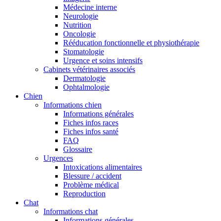
Médecine interne
Neurologie
Nutrition
Oncologie
Rééducation fonctionnelle et physiothérapie
Stomatologie
Urgence et soins intensifs
Cabinets vétérinaires associés
Dermatologie
Ophtalmologie
Chien
Informations chien
Informations générales
Fiches infos races
Fiches infos santé
FAQ
Glossaire
Urgences
Intoxications alimentaires
Blessure / accident
Problème médical
Reproduction
Chat
Informations chat
Informations générales