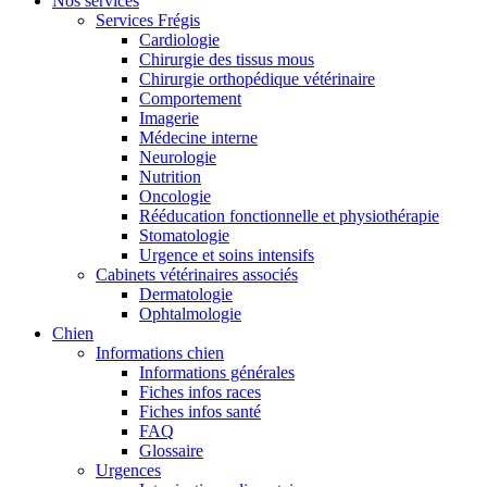
Nos services
Services Frégis
Cardiologie
Chirurgie des tissus mous
Chirurgie orthopédique vétérinaire
Comportement
Imagerie
Médecine interne
Neurologie
Nutrition
Oncologie
Rééducation fonctionnelle et physiothérapie
Stomatologie
Urgence et soins intensifs
Cabinets vétérinaires associés
Dermatologie
Ophtalmologie
Chien
Informations chien
Informations générales
Fiches infos races
Fiches infos santé
FAQ
Glossaire
Urgences