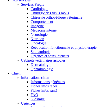
Nos services
Services Frégis
Cardiologie
Chirurgie des tissus mous
Chirurgie orthopédique vétérinaire
Comportement
Imagerie
Médecine interne
Neurologie
Nutrition
Oncologie
Rééducation fonctionnelle et physiothérapie
Stomatologie
Urgence et soins intensifs
Cabinets vétérinaires associés
Dermatologie
Ophtalmologie
Chien
Informations chien
Informations générales
Fiches infos races
Fiches infos santé
FAQ
Glossaire
Urgences