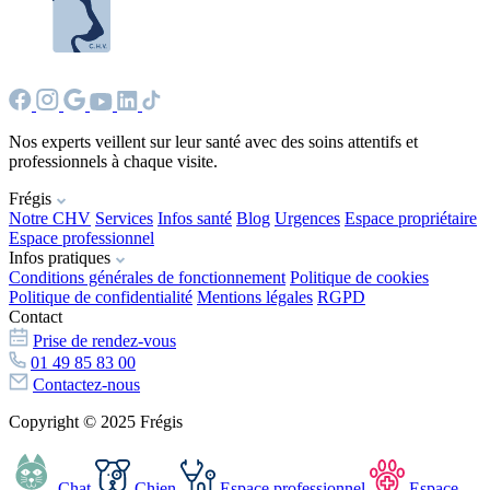
Nos experts veillent sur leur santé avec des soins attentifs et
professionnels à chaque visite.
Frégis
Notre CHV
Services
Infos santé
Blog
Urgences
Espace propriétaire
Espace professionnel
Infos pratiques
Conditions générales de fonctionnement
Politique de cookies
Politique de confidentialité
Mentions légales
RGPD
Contact
Prise de rendez-vous
01 49 85 83 00
Contactez-nous
Copyright © 2025 Frégis
Chat
Chien
Espace professionnel
Espace