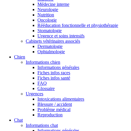
Médecine interne
Neurologie
Nutrition
Oncologie
Rééducation fonctionnelle et physiothérapie
Stomatologie
Urgence et soins intensifs
Cabinets vétérinaires associés
Dermatologie
Ophtalmologie
Chien
Informations chien
Informations générales
Fiches infos races
Fiches infos santé
FAQ
Glossaire
Urgences
Intoxications alimentaires
Blessure / accident
Problème médical
Reproduction
Chat
Informations chat
Informations générales