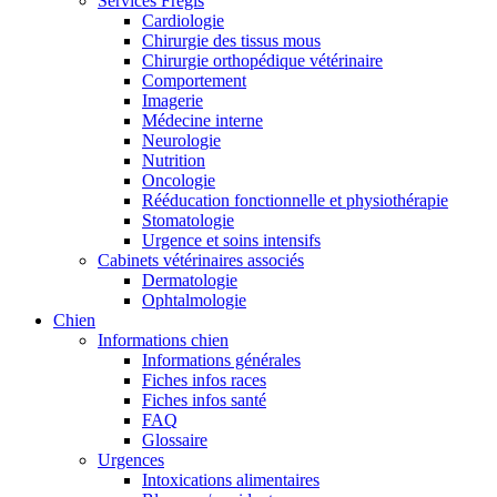
Services Frégis
Cardiologie
Chirurgie des tissus mous
Chirurgie orthopédique vétérinaire
Comportement
Imagerie
Médecine interne
Neurologie
Nutrition
Oncologie
Rééducation fonctionnelle et physiothérapie
Stomatologie
Urgence et soins intensifs
Cabinets vétérinaires associés
Dermatologie
Ophtalmologie
Chien
Informations chien
Informations générales
Fiches infos races
Fiches infos santé
FAQ
Glossaire
Urgences
Intoxications alimentaires