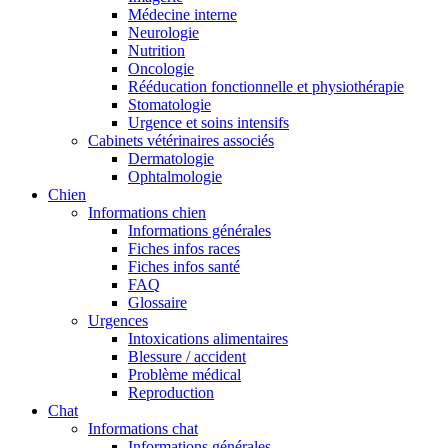
Médecine interne
Neurologie
Nutrition
Oncologie
Rééducation fonctionnelle et physiothérapie
Stomatologie
Urgence et soins intensifs
Cabinets vétérinaires associés
Dermatologie
Ophtalmologie
Chien
Informations chien
Informations générales
Fiches infos races
Fiches infos santé
FAQ
Glossaire
Urgences
Intoxications alimentaires
Blessure / accident
Problème médical
Reproduction
Chat
Informations chat
Informations générales