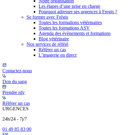
Notre organisation
Les étapes d’une prise en charge
Pourquoi adresser ses urgences à Fregis ?
Se former avec Frégis
Toutes les formations vétérinaires
Toutes les formations ASV
Agenda des évènements et formations
Blog vétérinaire
Nos services de référé
Référer un cas
L’imagerie en direct
Contactez-nous
Don du sang
Prendre rdv
Référer un cas
URGENCES
24h/24 - 7j/7
01 49 85 83 00
FR