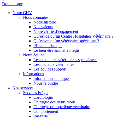
Don du sang
Notre CHV
Nous connaître
Notre histoire
Nos valeurs
Notre charte d’engagement
Qu’est-ce qu’un Centre Hospitalier Vétérinaire ?
Qu’est-ce qu’un vétérinaire spécialiste ?
Plateau technique
Le bien-être animal à Frégis
Notre équipe
Les auxiliaires vétérinaires spécialisées
Les docteurs vétérinaires
Les équipes support
Informations
Informations pratiques
Nous rejoindre
Nos services
Services Frégis
Cardiologie
Chirurgie des tissus mous
Chirurgie orthopédique vétérinaire
Comportement
Imagerie