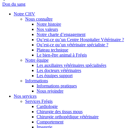
Don du sang
Notre CHV
Nous connaître
Notre histoire
Nos valeurs
Notre charte d’engagement
Qu’est-ce qu’un Centre Hospitalier Vétérinaire ?
Qu’est-ce qu’un vétérinaire spécialiste ?
Plateau technique
Le bien-être animal à Frégis
Notre équipe
Les auxiliaires vétérinaires spécialisées
Les docteurs vétérinaires
Les équipes support
Informations
Informations pratiques
Nous rejoindre
Nos services
Services Frégis
Cardiologie
Chirurgie des tissus mous
Chirurgie orthopédique vétérinaire
Comportement
Imagerie