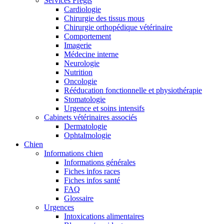
Services Frégis
Cardiologie
Chirurgie des tissus mous
Chirurgie orthopédique vétérinaire
Comportement
Imagerie
Médecine interne
Neurologie
Nutrition
Oncologie
Rééducation fonctionnelle et physiothérapie
Stomatologie
Urgence et soins intensifs
Cabinets vétérinaires associés
Dermatologie
Ophtalmologie
Chien
Informations chien
Informations générales
Fiches infos races
Fiches infos santé
FAQ
Glossaire
Urgences
Intoxications alimentaires