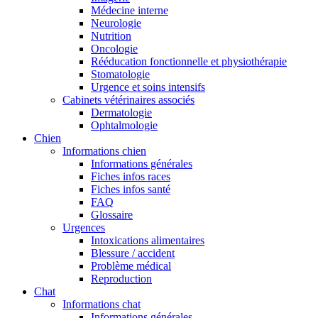
Médecine interne
Neurologie
Nutrition
Oncologie
Rééducation fonctionnelle et physiothérapie
Stomatologie
Urgence et soins intensifs
Cabinets vétérinaires associés
Dermatologie
Ophtalmologie
Chien
Informations chien
Informations générales
Fiches infos races
Fiches infos santé
FAQ
Glossaire
Urgences
Intoxications alimentaires
Blessure / accident
Problème médical
Reproduction
Chat
Informations chat
Informations générales