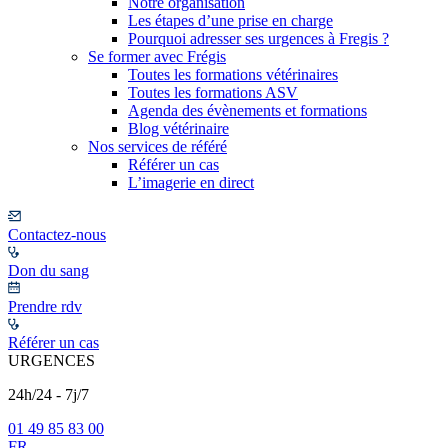
Notre organisation
Les étapes d’une prise en charge
Pourquoi adresser ses urgences à Fregis ?
Se former avec Frégis
Toutes les formations vétérinaires
Toutes les formations ASV
Agenda des évènements et formations
Blog vétérinaire
Nos services de référé
Référer un cas
L’imagerie en direct
Contactez-nous
Don du sang
Prendre rdv
Référer un cas
URGENCES
24h/24 - 7j/7
01 49 85 83 00
FR