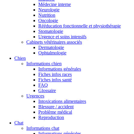
Médecine interne
Neurologie
Nutrition
Oncologie
Rééducation fonctionnelle et physiothérapie
Stomatologie
Urgence et soins intensifs
Cabinets vétérinaires associés
Dermatologie
Ophtalmologie
Chien
Informations chien
Informations générales
Fiches infos races
Fiches infos santé
FAQ
Glossaire
Urgences
Intoxications alimentaires
Blessure / accident
Problème médical
Reproduction
Chat
Informations chat
Informations générales