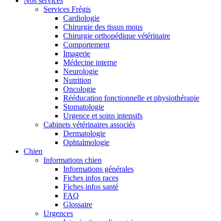
Nos services
Services Frégis
Cardiologie
Chirurgie des tissus mous
Chirurgie orthopédique vétérinaire
Comportement
Imagerie
Médecine interne
Neurologie
Nutrition
Oncologie
Rééducation fonctionnelle et physiothérapie
Stomatologie
Urgence et soins intensifs
Cabinets vétérinaires associés
Dermatologie
Ophtalmologie
Chien
Informations chien
Informations générales
Fiches infos races
Fiches infos santé
FAQ
Glossaire
Urgences