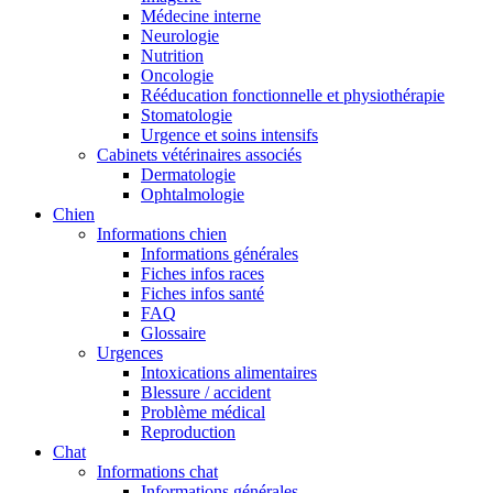
Médecine interne
Neurologie
Nutrition
Oncologie
Rééducation fonctionnelle et physiothérapie
Stomatologie
Urgence et soins intensifs
Cabinets vétérinaires associés
Dermatologie
Ophtalmologie
Chien
Informations chien
Informations générales
Fiches infos races
Fiches infos santé
FAQ
Glossaire
Urgences
Intoxications alimentaires
Blessure / accident
Problème médical
Reproduction
Chat
Informations chat
Informations générales