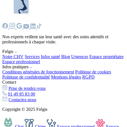
Nos experts veillent sur leur santé avec des soins attentifs et
professionnels à chaque visite.
Frégis
Notre CHV
Services
Infos santé
Blog
Urgences
Espace propriétaire
Espace professionnel
Infos pratiques
Conditions générales de fonctionnement
Politique de cookies
Politique de confidentialité
Mentions légales
RGPD
Contact
Prise de rendez-vous
01 49 85 83 00
Contactez-nous
Copyright © 2025 Frégis
Chat
Chien
Espace professionnel
Espace