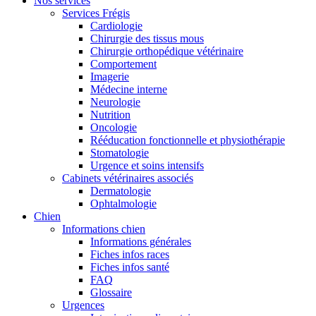
Nos services
Services Frégis
Cardiologie
Chirurgie des tissus mous
Chirurgie orthopédique vétérinaire
Comportement
Imagerie
Médecine interne
Neurologie
Nutrition
Oncologie
Rééducation fonctionnelle et physiothérapie
Stomatologie
Urgence et soins intensifs
Cabinets vétérinaires associés
Dermatologie
Ophtalmologie
Chien
Informations chien
Informations générales
Fiches infos races
Fiches infos santé
FAQ
Glossaire
Urgences