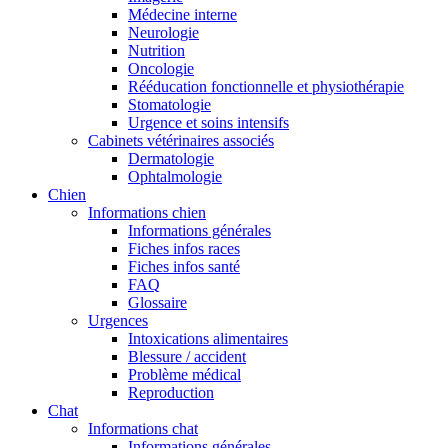
Médecine interne
Neurologie
Nutrition
Oncologie
Rééducation fonctionnelle et physiothérapie
Stomatologie
Urgence et soins intensifs
Cabinets vétérinaires associés
Dermatologie
Ophtalmologie
Chien
Informations chien
Informations générales
Fiches infos races
Fiches infos santé
FAQ
Glossaire
Urgences
Intoxications alimentaires
Blessure / accident
Problème médical
Reproduction
Chat
Informations chat
Informations générales