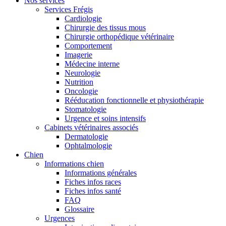
Nos services
Services Frégis
Cardiologie
Chirurgie des tissus mous
Chirurgie orthopédique vétérinaire
Comportement
Imagerie
Médecine interne
Neurologie
Nutrition
Oncologie
Rééducation fonctionnelle et physiothérapie
Stomatologie
Urgence et soins intensifs
Cabinets vétérinaires associés
Dermatologie
Ophtalmologie
Chien
Informations chien
Informations générales
Fiches infos races
Fiches infos santé
FAQ
Glossaire
Urgences