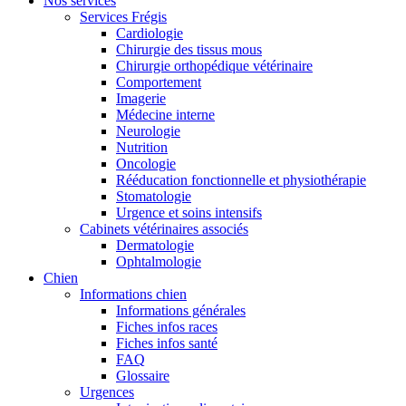
Nos services
Services Frégis
Cardiologie
Chirurgie des tissus mous
Chirurgie orthopédique vétérinaire
Comportement
Imagerie
Médecine interne
Neurologie
Nutrition
Oncologie
Rééducation fonctionnelle et physiothérapie
Stomatologie
Urgence et soins intensifs
Cabinets vétérinaires associés
Dermatologie
Ophtalmologie
Chien
Informations chien
Informations générales
Fiches infos races
Fiches infos santé
FAQ
Glossaire
Urgences