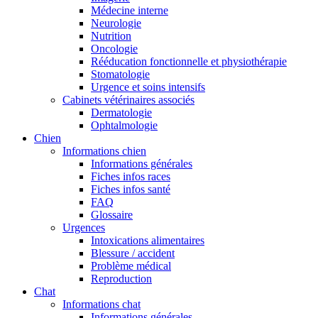
Médecine interne
Neurologie
Nutrition
Oncologie
Rééducation fonctionnelle et physiothérapie
Stomatologie
Urgence et soins intensifs
Cabinets vétérinaires associés
Dermatologie
Ophtalmologie
Chien
Informations chien
Informations générales
Fiches infos races
Fiches infos santé
FAQ
Glossaire
Urgences
Intoxications alimentaires
Blessure / accident
Problème médical
Reproduction
Chat
Informations chat
Informations générales