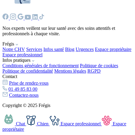
Nos experts veillent sur leur santé avec des soins attentifs et
professionnels à chaque visite.
Frégis
Notre CHV
Services
Infos santé
Blog
Urgences
Espace propriétaire
Espace professionnel
Infos pratiques
Conditions générales de fonctionnement
Politique de cookies
Politique de confidentialité
Mentions légales
RGPD
Contact
Prise de rendez-vous
01 49 85 83 00
Contactez-nous
Copyright © 2025 Frégis
Chat
Chien
Espace professionnel
Espace
propriétaire