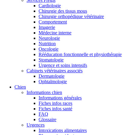
Services Frégis
Cardiologie
Chirurgie des tissus mous
Chirurgie orthopédique vétérinaire
Comportement
Imagerie
Médecine interne
Neurologie
Nutrition
Oncologie
Rééducation fonctionnelle et physiothérapie
Stomatologie
Urgence et soins intensifs
Cabinets vétérinaires associés
Dermatologie
Ophtalmologie
Chien
Informations chien
Informations générales
Fiches infos races
Fiches infos santé
FAQ
Glossaire
Urgences
Intoxications alimentaires