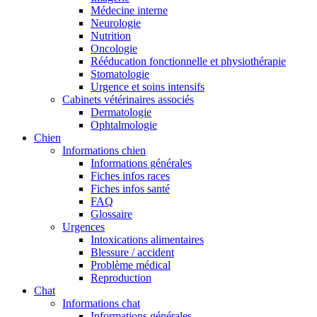
Médecine interne
Neurologie
Nutrition
Oncologie
Rééducation fonctionnelle et physiothérapie
Stomatologie
Urgence et soins intensifs
Cabinets vétérinaires associés
Dermatologie
Ophtalmologie
Chien
Informations chien
Informations générales
Fiches infos races
Fiches infos santé
FAQ
Glossaire
Urgences
Intoxications alimentaires
Blessure / accident
Problème médical
Reproduction
Chat
Informations chat
Informations générales