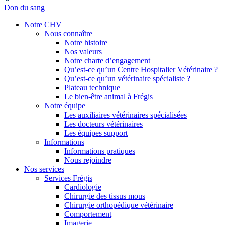
Don du sang
Notre CHV
Nous connaître
Notre histoire
Nos valeurs
Notre charte d’engagement
Qu’est-ce qu’un Centre Hospitalier Vétérinaire ?
Qu’est-ce qu’un vétérinaire spécialiste ?
Plateau technique
Le bien-être animal à Frégis
Notre équipe
Les auxiliaires vétérinaires spécialisées
Les docteurs vétérinaires
Les équipes support
Informations
Informations pratiques
Nous rejoindre
Nos services
Services Frégis
Cardiologie
Chirurgie des tissus mous
Chirurgie orthopédique vétérinaire
Comportement
Imagerie