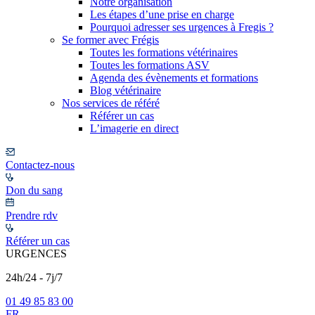
Notre organisation
Les étapes d’une prise en charge
Pourquoi adresser ses urgences à Fregis ?
Se former avec Frégis
Toutes les formations vétérinaires
Toutes les formations ASV
Agenda des évènements et formations
Blog vétérinaire
Nos services de référé
Référer un cas
L’imagerie en direct
Contactez-nous
Don du sang
Prendre rdv
Référer un cas
URGENCES
24h/24 - 7j/7
01 49 85 83 00
FR