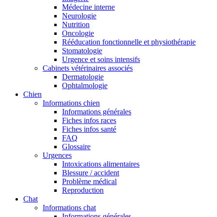
Médecine interne
Neurologie
Nutrition
Oncologie
Rééducation fonctionnelle et physiothérapie
Stomatologie
Urgence et soins intensifs
Cabinets vétérinaires associés
Dermatologie
Ophtalmologie
Chien
Informations chien
Informations générales
Fiches infos races
Fiches infos santé
FAQ
Glossaire
Urgences
Intoxications alimentaires
Blessure / accident
Problème médical
Reproduction
Chat
Informations chat
Informations générales