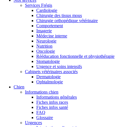
Nos services
Services Frégis
Cardiologie
Chirurgie des tissus mous
Chirurgie orthopédique vétérinaire
Comportement
Imagerie
Médecine interne
Neurologie
Nutrition
Oncologie
Rééducation fonctionnelle et physiothérapie
Stomatologie
Urgence et soins intensifs
Cabinets vétérinaires associés
Dermatologie
Ophtalmologie
Chien
Informations chien
Informations générales
Fiches infos races
Fiches infos santé
FAQ
Glossaire
Urgences