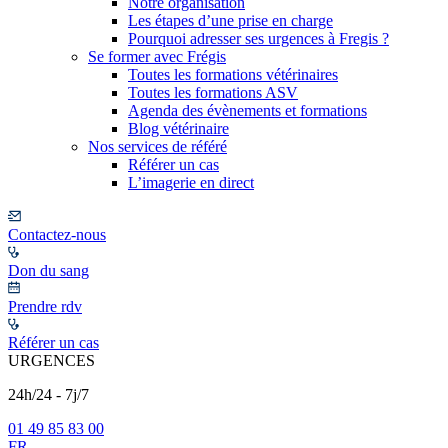
Notre organisation
Les étapes d’une prise en charge
Pourquoi adresser ses urgences à Fregis ?
Se former avec Frégis
Toutes les formations vétérinaires
Toutes les formations ASV
Agenda des évènements et formations
Blog vétérinaire
Nos services de référé
Référer un cas
L’imagerie en direct
Contactez-nous
Don du sang
Prendre rdv
Référer un cas
URGENCES
24h/24 - 7j/7
01 49 85 83 00
FR