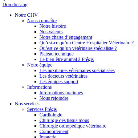
Don du sang
Notre CHV
Nous connaître
Notre histoire
Nos valeurs
Notre charte d’engagement
Qu’est-ce qu’un Centre Hospitalier Vétérinaire ?
Qu’est-ce qu’un vétérinaire spécialiste ?
Plateau technique
Le bien-être animal à Frégis
Notre équipe
Les auxiliaires vétérinaires spécialisées
Les docteurs vétérinaires
Les équipes support
Informations
Informations pratiques
Nous rejoindre
Nos services
Services Frégis
Cardiologie
Chirurgie des tissus mous
Chirurgie orthopédique vétérinaire
Comportement
Imagerie