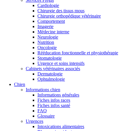
Services Frégis
Cardiologie
Chirurgie des tissus mous
Chirurgie orthopédique vétérinaire
Comportement
Imagerie
Médecine interne
Neurologie
Nutrition
Oncologie
Rééducation fonctionnelle et physiothérapie
Stomatologie
Urgence et soins intensifs
Cabinets vétérinaires associés
Dermatologie
Ophtalmologie
Chien
Informations chien
Informations générales
Fiches infos races
Fiches infos santé
FAQ
Glossaire
Urgences
Intoxications alimentaires