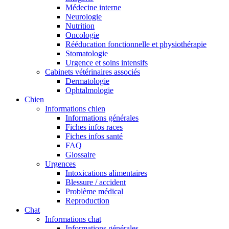
Médecine interne
Neurologie
Nutrition
Oncologie
Rééducation fonctionnelle et physiothérapie
Stomatologie
Urgence et soins intensifs
Cabinets vétérinaires associés
Dermatologie
Ophtalmologie
Chien
Informations chien
Informations générales
Fiches infos races
Fiches infos santé
FAQ
Glossaire
Urgences
Intoxications alimentaires
Blessure / accident
Problème médical
Reproduction
Chat
Informations chat
Informations générales