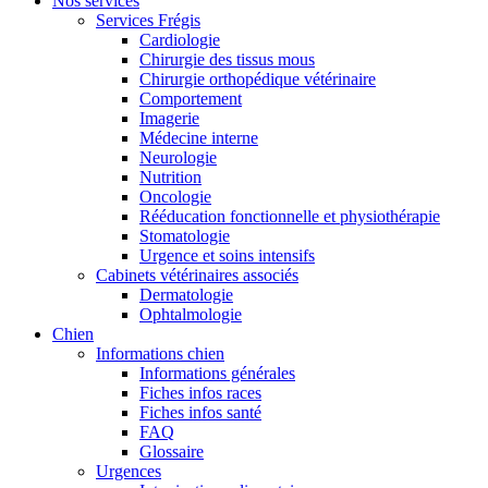
Nos services
Services Frégis
Cardiologie
Chirurgie des tissus mous
Chirurgie orthopédique vétérinaire
Comportement
Imagerie
Médecine interne
Neurologie
Nutrition
Oncologie
Rééducation fonctionnelle et physiothérapie
Stomatologie
Urgence et soins intensifs
Cabinets vétérinaires associés
Dermatologie
Ophtalmologie
Chien
Informations chien
Informations générales
Fiches infos races
Fiches infos santé
FAQ
Glossaire
Urgences