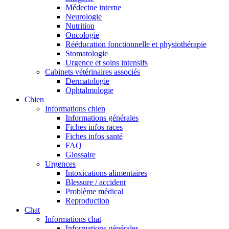
Médecine interne
Neurologie
Nutrition
Oncologie
Rééducation fonctionnelle et physiothérapie
Stomatologie
Urgence et soins intensifs
Cabinets vétérinaires associés
Dermatologie
Ophtalmologie
Chien
Informations chien
Informations générales
Fiches infos races
Fiches infos santé
FAQ
Glossaire
Urgences
Intoxications alimentaires
Blessure / accident
Problème médical
Reproduction
Chat
Informations chat
Informations générales