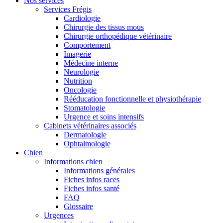
Nos services
Services Frégis
Cardiologie
Chirurgie des tissus mous
Chirurgie orthopédique vétérinaire
Comportement
Imagerie
Médecine interne
Neurologie
Nutrition
Oncologie
Rééducation fonctionnelle et physiothérapie
Stomatologie
Urgence et soins intensifs
Cabinets vétérinaires associés
Dermatologie
Ophtalmologie
Chien
Informations chien
Informations générales
Fiches infos races
Fiches infos santé
FAQ
Glossaire
Urgences