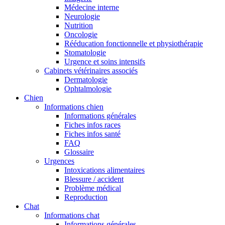
Médecine interne
Neurologie
Nutrition
Oncologie
Rééducation fonctionnelle et physiothérapie
Stomatologie
Urgence et soins intensifs
Cabinets vétérinaires associés
Dermatologie
Ophtalmologie
Chien
Informations chien
Informations générales
Fiches infos races
Fiches infos santé
FAQ
Glossaire
Urgences
Intoxications alimentaires
Blessure / accident
Problème médical
Reproduction
Chat
Informations chat
Informations générales