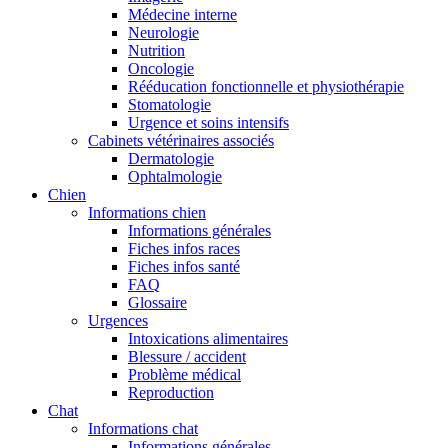
Médecine interne
Neurologie
Nutrition
Oncologie
Rééducation fonctionnelle et physiothérapie
Stomatologie
Urgence et soins intensifs
Cabinets vétérinaires associés
Dermatologie
Ophtalmologie
Chien
Informations chien
Informations générales
Fiches infos races
Fiches infos santé
FAQ
Glossaire
Urgences
Intoxications alimentaires
Blessure / accident
Problème médical
Reproduction
Chat
Informations chat
Informations générales