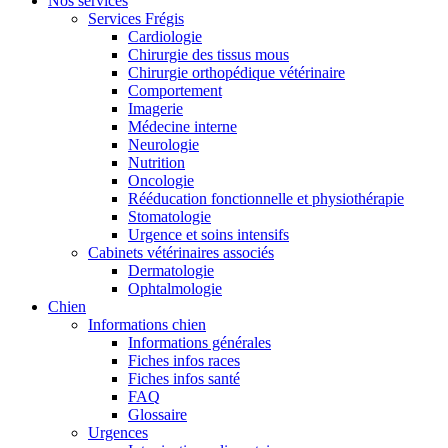
Nos services
Services Frégis
Cardiologie
Chirurgie des tissus mous
Chirurgie orthopédique vétérinaire
Comportement
Imagerie
Médecine interne
Neurologie
Nutrition
Oncologie
Rééducation fonctionnelle et physiothérapie
Stomatologie
Urgence et soins intensifs
Cabinets vétérinaires associés
Dermatologie
Ophtalmologie
Chien
Informations chien
Informations générales
Fiches infos races
Fiches infos santé
FAQ
Glossaire
Urgences