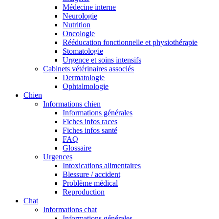
Médecine interne
Neurologie
Nutrition
Oncologie
Rééducation fonctionnelle et physiothérapie
Stomatologie
Urgence et soins intensifs
Cabinets vétérinaires associés
Dermatologie
Ophtalmologie
Chien
Informations chien
Informations générales
Fiches infos races
Fiches infos santé
FAQ
Glossaire
Urgences
Intoxications alimentaires
Blessure / accident
Problème médical
Reproduction
Chat
Informations chat
Informations générales