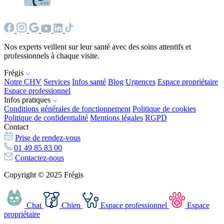
Nos experts veillent sur leur santé avec des soins attentifs et
professionnels à chaque visite.
Frégis
Notre CHV
Services
Infos santé
Blog
Urgences
Espace propriétaire
Espace professionnel
Infos pratiques
Conditions générales de fonctionnement
Politique de cookies
Politique de confidentialité
Mentions légales
RGPD
Contact
Prise de rendez-vous
01 49 85 83 00
Contactez-nous
Copyright © 2025 Frégis
Chat
Chien
Espace professionnel
Espace
propriétaire