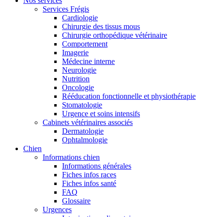
Nos services
Services Frégis
Cardiologie
Chirurgie des tissus mous
Chirurgie orthopédique vétérinaire
Comportement
Imagerie
Médecine interne
Neurologie
Nutrition
Oncologie
Rééducation fonctionnelle et physiothérapie
Stomatologie
Urgence et soins intensifs
Cabinets vétérinaires associés
Dermatologie
Ophtalmologie
Chien
Informations chien
Informations générales
Fiches infos races
Fiches infos santé
FAQ
Glossaire
Urgences